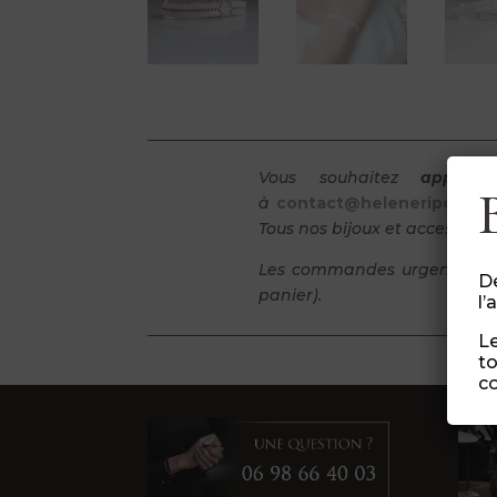
Vous souhaitez
apporte
à
contact@heleneripoll.co
Tous nos bijoux et
accessoires
Les commandes urgentes sont
Dé
panier).
l’
Le
to
co