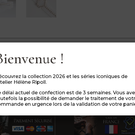
r quelques modifications à un produit
? Envoye
Bienvenue !
m
.
Teinte, taille, style, nous trouverons comment personnali
 sont montés à la main avec des matières de qualité.
 possibles en ajoutant l’option « commande urgente » (lor
couvrez la collection 2026 et les séries iconiques de
atelier Hélène Ripoll.
 délai actuel de confection est de 3 semaines. Vous av
utefois la possibilité de demander le traitement de vot
mmande en urgence lors de la validation de votre panie