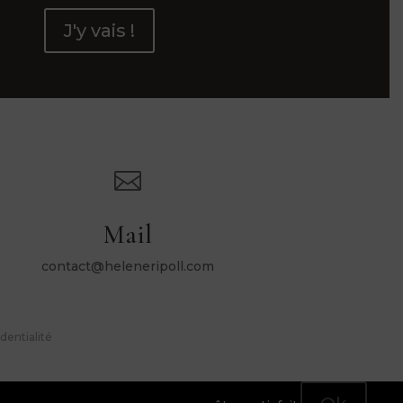
J'y vais !

Mail
contact@heleneripoll.com
dentialité