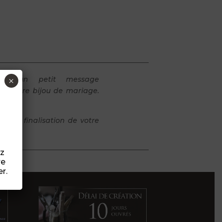
z un petit message
×
ser votre bijou de mariage.
s de finalisation de votre
ez
re
r.