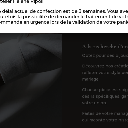
atelier Hélène Ripoll.
 délai actuel de confection est de 3 semaines. Vous av
utefois la possibilité de demander le traitement de vot
mmande en urgence lors de la validation de votre panie
À la recherche d’un
Optez pour des bijoux
Découvrez nos créatio
refléter votre style p
mariage.
Chaque pièce est soi
désirs spécifiques, ga
votre union.
Faites de votre maria
qui raconte votre hist