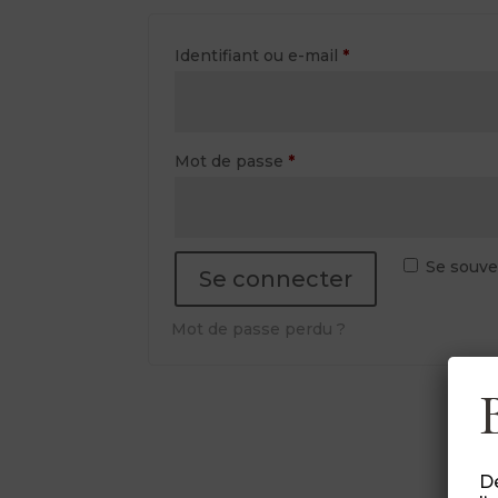
Obligatoire
Identifiant ou e-mail
*
Obligatoire
Mot de passe
*
Se souve
Se connecter
Mot de passe perdu ?
Dé