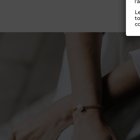
l’
Le
to
co