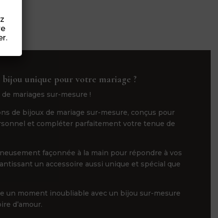
ez
re
r.
 bijou unique pour votre mariage ?
 de mariages sur-mesure !
ns de bijoux de mariage sur-mesure, conçus pour
ersonnel et compléter parfaitement votre tenue de
gneusement façonnée à la main pour répondre à vos
rantissant un accessoire aussi unique et spécial que
ge un moment inoubliable avec un bijou sur-mesure
oire d’amour.