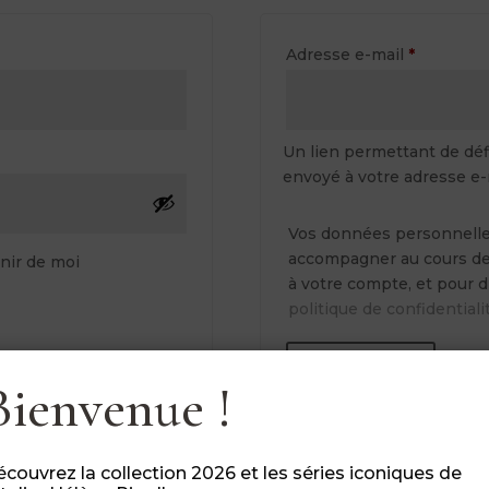
Obligatoi
Adresse e-mail
*
Un lien permettant de déf
envoyé à votre adresse e-
Vos données personnelles
accompagner au cours de v
nir de moi
à votre compte, et pour d
politique de confidentiali
S’inscrire
Bienvenue !
couvrez la collection 2026 et les séries iconiques de