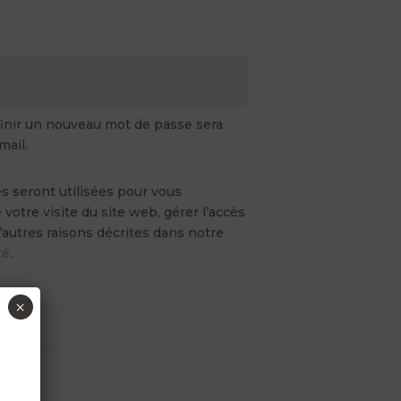
re
inir un nouveau mot de passe sera
mail.
 seront utilisées pour vous
otre visite du site web, gérer l’accès
’autres raisons décrites dans notre
té
.
×