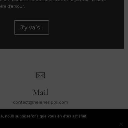
oire d’amour.
J'y vais !

Mail
contact@heleneripoll.com
ite, nous supposerons que vous en êtes satisfait.
dentialité