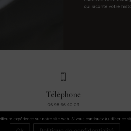
qui raconte votre hist

Téléphone
06 98 66 40 03
illeure expérience sur notre site web. Si vous continuez à utiliser ce s
l |
Conditions Générales de Vente
|
Mentions Légales & Politique de Confi
Ok
Politique de confidentialité