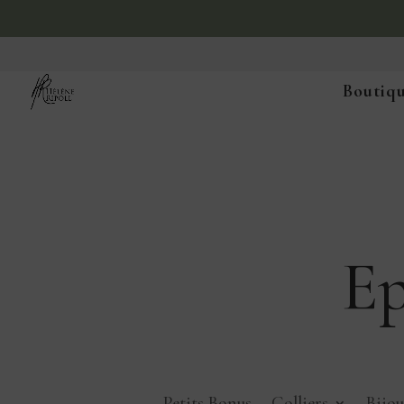
Boutiqu
Ep
Petits Bonus
Colliers
Bijou