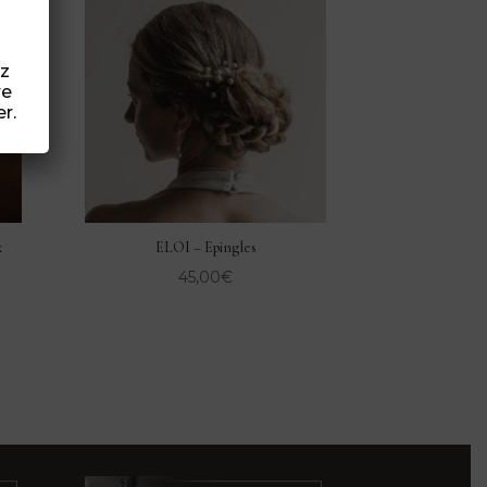
ez
re
r.
x
ELOI – Epingles
45,00
€