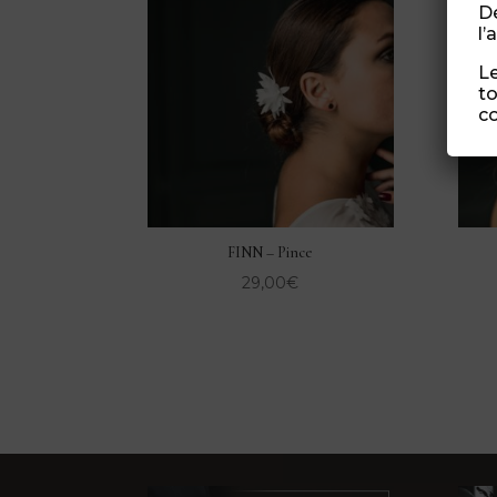
Dé
l’
Le
to
co
FINN – Pince
29,00
€