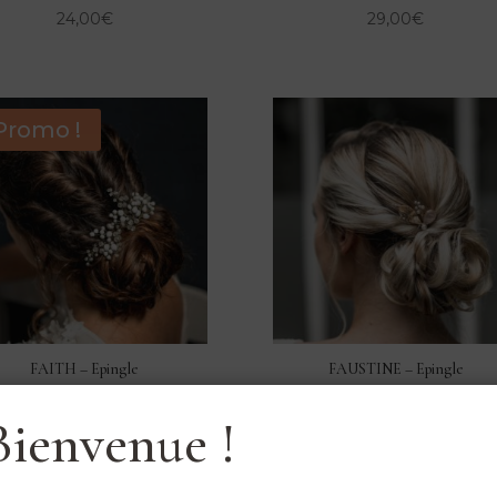
24,00
€
29,00
€
Promo !
FAITH – Epingle
FAUSTINE – Epingle
A partir de
26,25
€
32,00
€
Bienvenue !