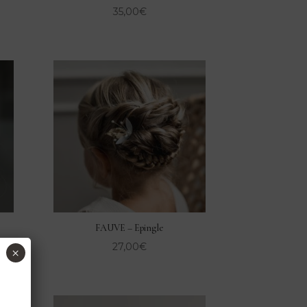
35,00
€
FAUVE – Epingle
27,00
€
×