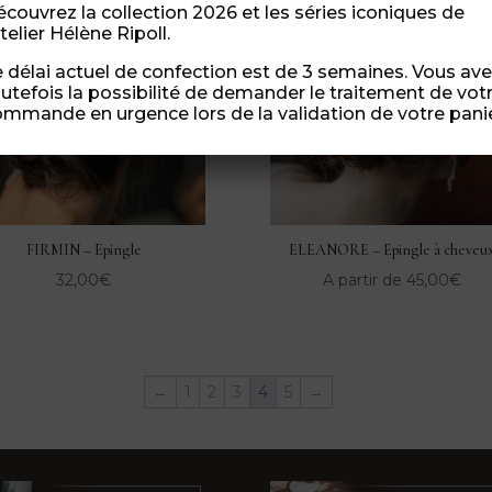
couvrez la collection 2026 et les séries iconiques de
atelier Hélène Ripoll.
 délai actuel de confection est de 3 semaines. Vous av
utefois la possibilité de demander le traitement de vot
mmande en urgence lors de la validation de votre panie
FIRMIN – Epingle
ELEANORE – Epingle à cheveu
32,00
€
A partir de
45,00
€
←
1
2
3
4
5
→