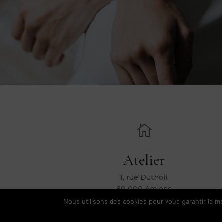

Atelier
1, rue Duthoit
80 000 Amiens
Nous utilisons des cookies pour vous garantir la me
Hélène Ripol