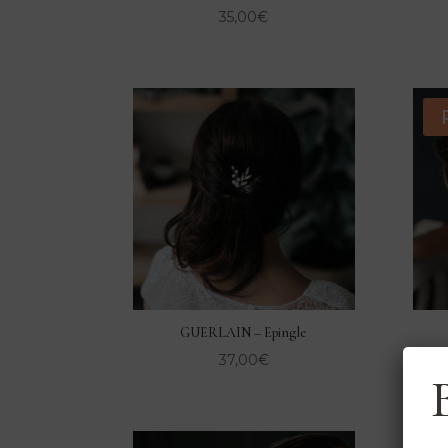
35,00
€
GUERLAIN – Epingle
37,00
€