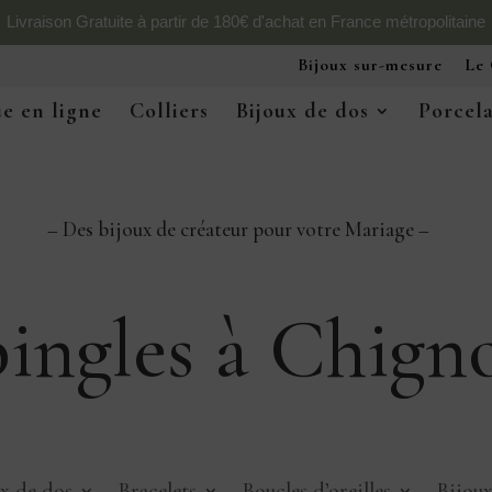
Livraison Gratuite à partir de 180€ d'achat en France métropolitaine
Bijoux sur-mesure
Le 
e en ligne
Colliers
Bijoux de dos
Porcel
– Des bijoux de créateur pour votre Mariage –
ingles à Chign
x de dos
Bracelets
Boucles d’oreilles
Bijou