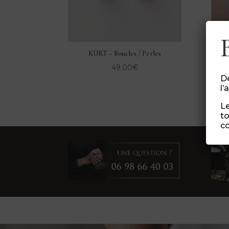
KURT – Boucles / Perles
49,00
€
Dé
l’
Le
to
co