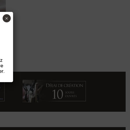
×
ez
re
r.