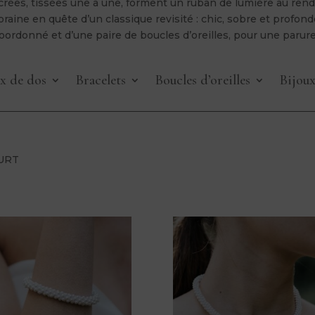
crées, tissées une à une, forment un ruban de lumière au rendu 
aine en quête d’un classique revisité : chic, sobre et profon
t coordonné et d’une paire de boucles d’oreilles, pour une paru
x de dos
Bracelets
Boucles d’oreilles
Bijou
URT