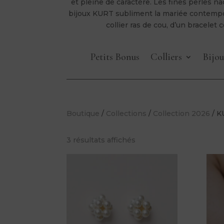
et pleine de caractère. Les fines perles na
bijoux KURT subliment la mariée contempor
collier ras de cou, d’un bracele
Petits Bonus
Colliers
Bijou
Boutique
/
Collections
/
Collection 2026
/ K
3 résultats affichés