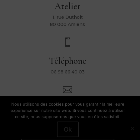
Atelier
1, rue Duthoit
80 000 Amiens

Téléphone
06 98 66 40 03

Nous utilisons des cookies pour vous garantir la meilleure
Mail
expérience sur notre site web. Si vous continuez à utiliser
ce site, nous supposerons que vous en êtes satisfait.
contact@heleneripoll.com
Ok
Hélène Ripoll |
Conditions Générales de Vente
|
Mentions