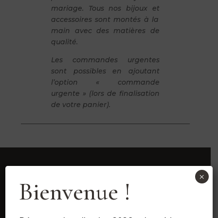
mariage. Tous nos bijoux et
accessoires sont montés à la
main avec des matières de
qualité.
Les commandes urgentes
sont possibles en ajoutant
l’option « commande
urgente » (lors de finalisation
de votre panier).
×
Bienvenue !