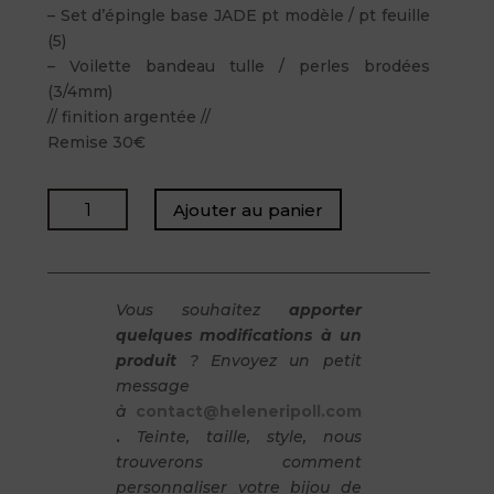
– Set d’épingle base JADE pt modèle / pt feuille
(5)
– Voilette bandeau tulle / perles brodées
(3/4mm)
// finition argentée //
Remise 30€
quantité
Ajouter au panier
de
ADAM
Emeline
Vous souhaitez
apporter
quelques modifications à un
produit
? Envoyez un petit
message
à
contact@heleneripoll.com
.
Teinte, taille, style, nous
trouverons comment
personnaliser votre bijou de