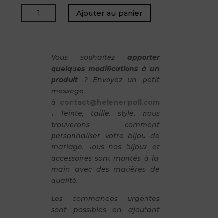
quantité
Ajouter au panier
de
HECTOR
-
bijou
Vous souhaitez
apporter
de
quelques modifications à un
bouquet
produit
? Envoyez un petit
/
message
Médaillon
à
contact@heleneripoll.com
Photo
.
Teinte, taille, style, nous
trouverons comment
personnaliser votre bijou de
mariage. Tous nos bijoux et
accessoires sont montés à la
main avec des matières de
qualité.
Les commandes urgentes
sont possibles en ajoutant