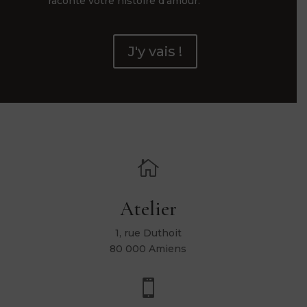
raconte votre histoire d’amour.
J'y vais !

Atelier
1, rue Duthoit
80 000 Amiens
