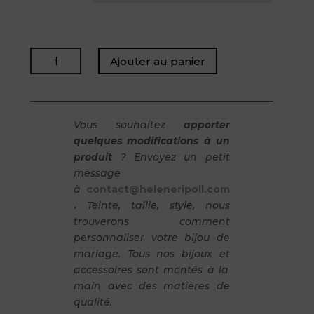
quantité
Ajouter au panier
de
HORTENSE
-
Serre-
Vous souhaitez
apporter
tête
quelques modifications à un
/
produit
? Envoyez un petit
Perle
message
et
à
contact@heleneripoll.com
Porcelaine
.
Teinte, taille, style, nous
trouverons comment
personnaliser votre bijou de
mariage. Tous nos bijoux et
accessoires sont montés à la
main avec des matières de
qualité.