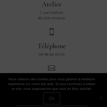
Atelier
1, rue Duthoit
80 000 Amiens

Téléphone
06 98 66 40 03

Nous utilisons des cookies pour vous garantir la meilleure
Mail
expérience sur notre site web. Si vous continuez à utiliser
ce site, nous supposerons que vous en êtes satisfait.
contact@heleneripoll.com
Ok
Hélène Ripoll |
Conditions Générales de Vente
|
Mentions