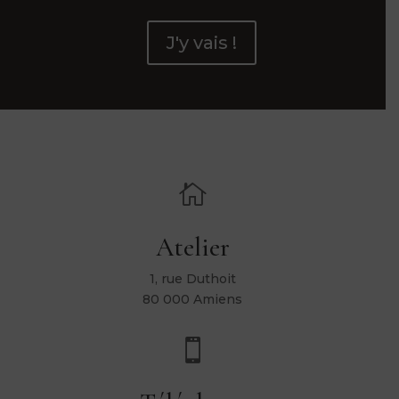
J'y vais !

Atelier
1, rue Duthoit
80 000 Amiens
