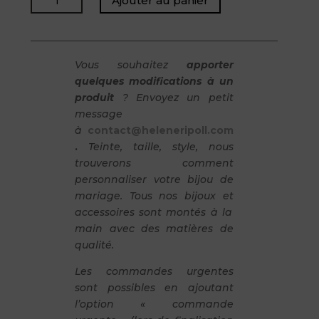
Ajouter au panier
de
JADE
-
Boucles
Vous souhaitez
apporter
d'oreilles
quelques modifications à un
produit
? Envoyez un petit
message
à
contact@heleneripoll.com
.
Teinte, taille, style, nous
trouverons comment
personnaliser votre bijou de
mariage. Tous nos bijoux et
accessoires sont montés à la
main avec des matières de
qualité.
Les commandes urgentes
sont possibles en ajoutant
l’option « commande