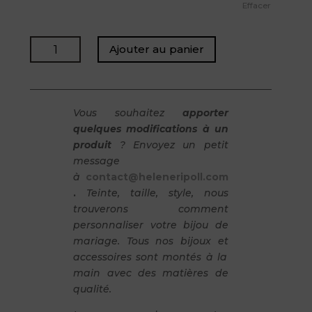
Effacer
quantité
Ajouter au panier
de
ISAURE
-
Collier
Vous souhaitez
apporter
ras
quelques modifications à un
de
produit
? Envoyez un petit
cou
message
à
contact@heleneripoll.com
.
Teinte, taille, style, nous
trouverons comment
personnaliser votre bijou de
mariage. Tous nos bijoux et
accessoires sont montés à la
main avec des matières de
qualité.