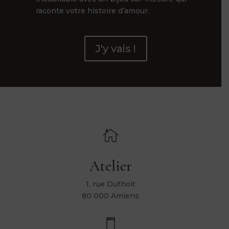
raconte votre histoire d’amour.
J'y vais !

Atelier
1, rue Duthoit
80 000 Amiens
