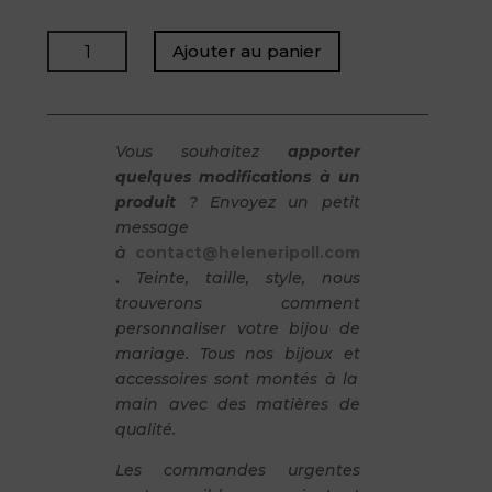
quantité
Ajouter au panier
de
IDOLE
-
Boucles
Vous souhaitez
apporter
en
quelques modifications à un
perle
produit
? Envoyez un petit
message
à
contact@heleneripoll.com
.
Teinte, taille, style, nous
trouverons comment
personnaliser votre bijou de
mariage. Tous nos bijoux et
accessoires sont montés à la
main avec des matières de
qualité.
Les commandes urgentes