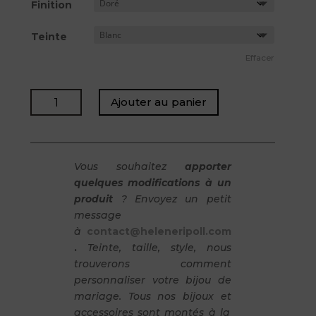
Finition
Teinte
Effacer
quantité
Ajouter au panier
de
EIJI
-
Bracelet
Vous souhaitez
apporter
quelques modifications à un
produit
? Envoyez un petit
message
à
contact@heleneripoll.com
.
Teinte, taille, style, nous
trouverons comment
personnaliser votre bijou de
mariage. Tous nos bijoux et
accessoires sont montés à la