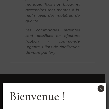
mariage. Tous nos bijoux et
accessoires sont montés à la
main avec des matières de
qualité.
Les commandes urgentes
sont possibles en ajoutant
l’option « commande
urgente » (lors de finalisation
de votre panier).
×
Bienvenue !