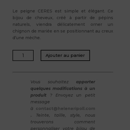
Le peigne CERES est simple et élégant. Ce
bijou de cheveux, créé à partir de pépins
naturels, viendra délicatement orner un
chignon de mariée en se positionnant au creux
d’une mèche.
quantité
Ajouter au panier
de
CERES
-
Peigne
Vous souhaitez
apporter
quelques modifications à un
produit
? Envoyez un petit
message
à
contact@heleneripoll.com
.
Teinte, taille, style, nous
trouverons comment
personnaliser votre bijou de