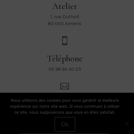
Atelier
1, rue Duthoit
80 000 Amiens

Téléphone
06 98 66 40 03

Nous utilisons des cookies pour vous garantir la meilleure
Mail
expérience sur notre site web. Si vous continuez à utiliser
ce site, nous supposerons que vous en êtes satisfait.
contact@heleneripoll.com
Ok
Hélène Ripoll |
Conditions Générales de Vente
|
Mentions