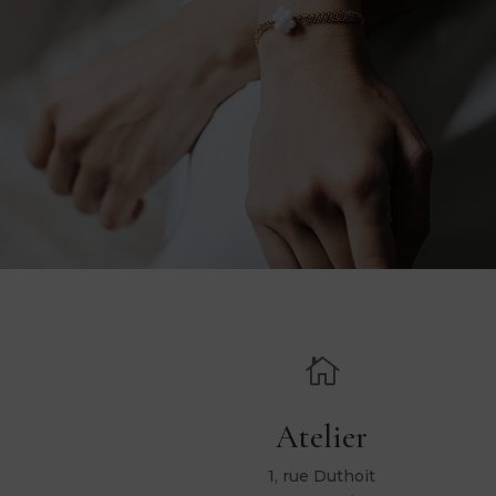

Atelier
1, rue Duthoit