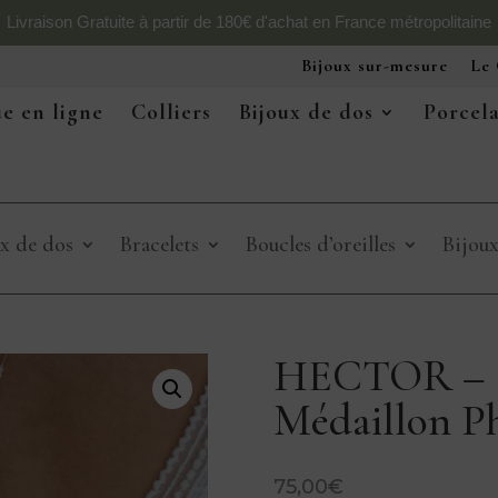
Livraison Gratuite à partir de 180€ d'achat en France métropolitaine
Bijoux sur-mesure
Le 
e en ligne
Colliers
Bijoux de dos
Porcel
x de dos
Bracelets
Boucles d’oreilles
Bijou
HECTOR – Co
Médaillon P
75,00
€