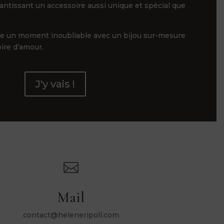
rantissant un accessoire aussi unique et spécial que
ge un moment inoubliable avec un bijou sur-mesure
oire d’amour.
J'y vais !

Mail
contact@heleneripoll.com