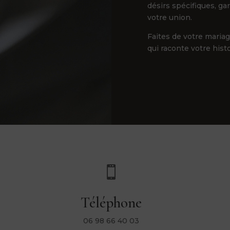
désirs spécifiques, ga
votre union.
Faites de votre maria
qui raconte votre hist

Téléphone
06 98 66 40 03