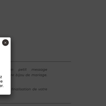
×
z un petit message
ser votre bijou de mariage.
ez
re
r.
s de finalisation de votre