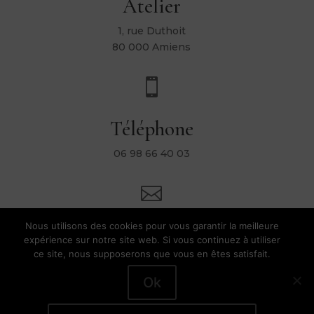
Atelier
1, rue Duthoit
80 000 Amiens

Téléphone
06 98 66 40 03

Nous utilisons des cookies pour vous garantir la meilleure
Mail
expérience sur notre site web. Si vous continuez à utiliser
ce site, nous supposerons que vous en êtes satisfait.
contact@heleneripoll.com
Ok
Hélène Ripoll |
Conditions Générales de Vente
|
Mentions