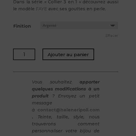
Dans la série « Collier 3 en 1 » découvrez aussi
le modèle
FAYE
avec ses gouttes en perle.
Finition
Effacer
quantité
Ajouter au panier
de
FELIX
-
Collier
Vous souhaitez
apporter
de
quelques modifications à un
dos
produit
? Envoyez un petit
amovible
message
/
à
contact@heleneripoll.com
Gouttes
.
Teinte, taille, style, nous
en
trouverons comment
cristal
personnaliser votre bijou de