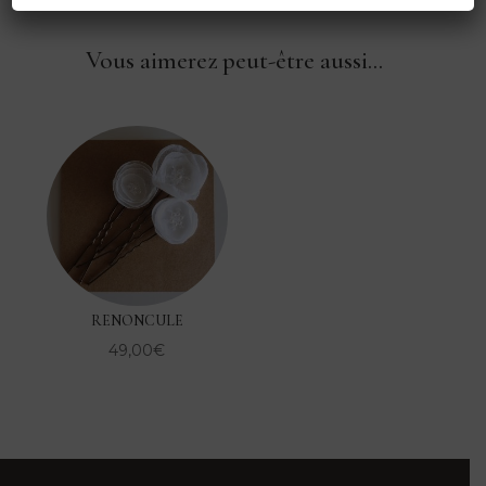
Vous aimerez peut-être aussi…
RENONCULE
49,00
€