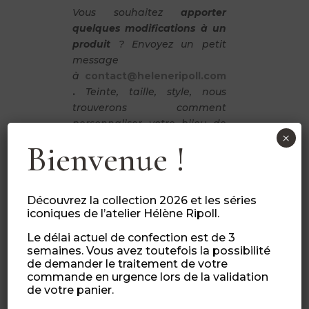
Vous souhaitez
apporter
quelques modifications à un
produit
? Envoyez un petit
message
à
contact@heleneripoll.com
.
Teinte, taille, style, nous
trouverons comment
personnaliser votre bijou de
×
mariage. Tous nos bijoux et
Bienvenue !
accessoires sont montés à la
main avec des matières de
qualité.
Découvrez la collection 2026 et les séries
Les commandes urgentes
iconiques de l’atelier Hélène Ripoll.
sont possibles en ajoutant
Le délai actuel de confection est de 3
l’option « commande
semaines. Vous avez toutefois la possibilité
urgente » (lors de finalisation
de demander le traitement de votre
de votre panier).
commande en urgence lors de la validation
de votre panier.