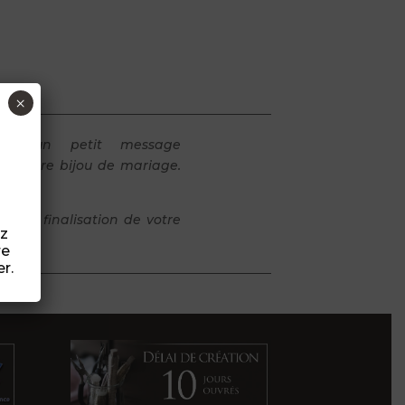
×
z un petit message
ser votre bijou de mariage.
s de finalisation de votre
ez
re
r.