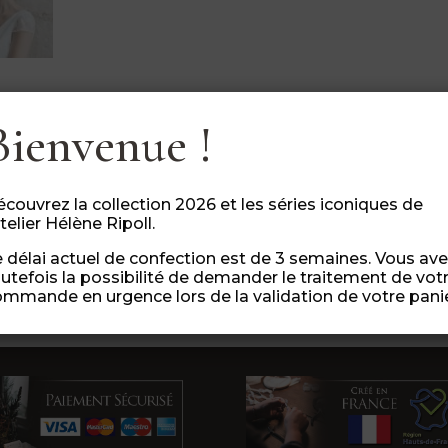
Bienvenue !
r quelques modifications à un produit
? Envoye
m
.
Teinte, taille, style, nous trouverons comment personnali
couvrez la collection 2026 et les séries iconiques de
 sont montés à la main avec des matières de qualité.
atelier Hélène Ripoll.
 possibles en ajoutant l’option « commande urgente » (lor
 délai actuel de confection est de 3 semaines. Vous av
utefois la possibilité de demander le traitement de vot
mmande en urgence lors de la validation de votre panie