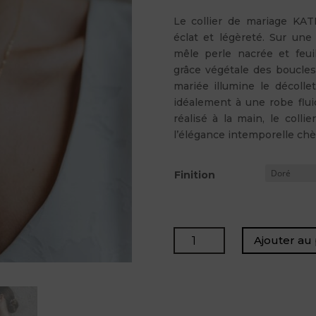
Le collier de mariage KATE
éclat et légèreté. Sur une
mêle perle nacrée et feuil
grâce végétale des boucles
mariée illumine le décoll
idéalement à une robe flu
réalisé à la main, le coll
l’élégance intemporelle chè
Finition
quantité
Ajouter au 
de
KATE
-
Collier
pendant