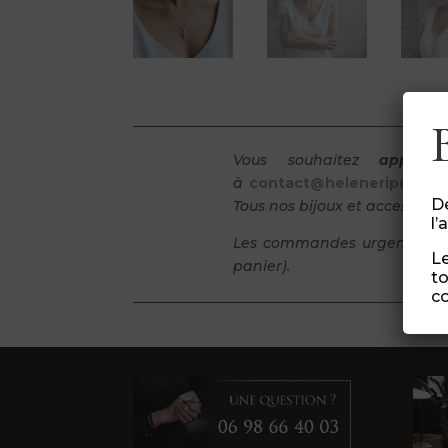
Vous souhaitez
apporte
à
contact@heleneripoll.co
Dé
Tous nos bijoux et
accessoires
l’
Les commandes urgentes sont
Le
panier).
to
co