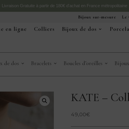
Livraison Gratuite à partir de 180€ d'achat en France métropolitaine
Bijoux sur-mesure
Le 
e en ligne
Colliers
Bijoux de dos
Porcel
x de dos
Bracelets
Boucles d’oreilles
Bijou
KATE – Coll
49,00
€