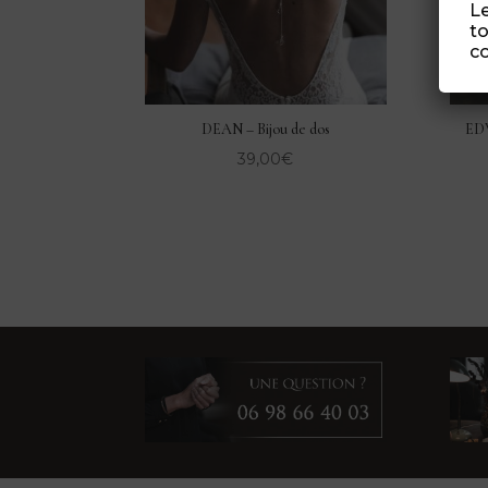
Le
to
co
DEAN – Bijou de dos
EDW
39,00
€