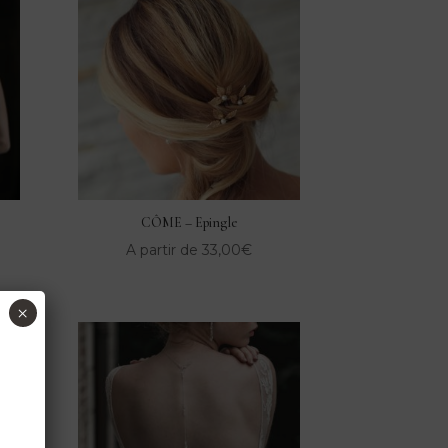
CÔME – Epingle
A partir de
33,00
€
×