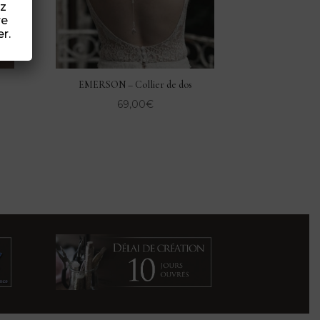
ez
re
r.
EMERSON – Collier de dos
69,00
€