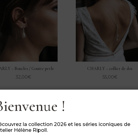
RLY – Boucles / Goutte perle
CHARLY – collier de dos
32,00
€
55,00
€
Bienvenue !
couvrez la collection 2026 et les séries iconiques de
atelier Hélène Ripoll.