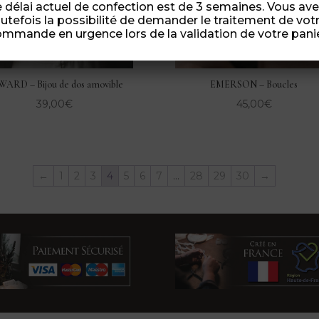
 délai actuel de confection est de 3 semaines. Vous av
utefois la possibilité de demander le traitement de vot
mmande en urgence lors de la validation de votre panie
ARD – Bijou de dos amovible
EMERSON – Boucles
39,00
€
45,00
€
←
1
2
3
4
5
6
7
…
28
29
30
→