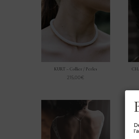
KURT – Collier / Perles
CHA
215,00
€
Dé
l’