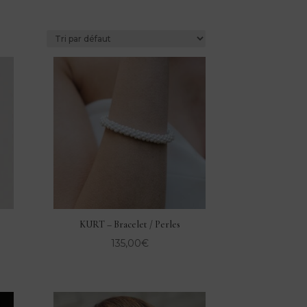
KURT – Bracelet / Perles
135,00
€