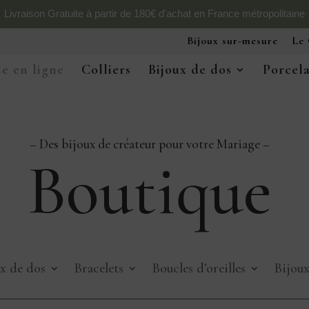
Livraison Gratuite à partir de 180€ d'achat en France métropolitaine
Bijoux sur-mesure
Le 
e en ligne
Colliers
Bijoux de dos
Porcel
– Des bijoux de créateur pour votre Mariage –
Boutique
x de dos
Bracelets
Boucles d’oreilles
Bijou