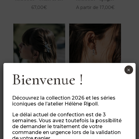
67,00
€
A partir de
17,00
€
×
Bienvenue !
HANNAH – Peigne
HARRY – Boucles 1 / Goutte
cristal bleu
54,00
€
32,00
€
Découvrez la collection 2026 et les séries
iconiques de l’atelier Hélène Ripoll.
Le délai actuel de confection est de 3
semaines. Vous avez toutefois la possibilité
←
1
2
3
4
5
6
7
8
9
…
28
29
de demander le traitement de votre
30
→
commande en urgence lors de la validation
de votre panier.