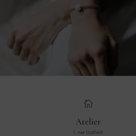

Atelier
1, rue Duthoit