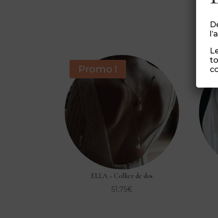
Dé
l’
Le
to
Promo !
co
ELLA – Collier de dos
51,75
€