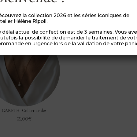
Vous aimerez peut-être aussi…
couvrez la collection 2026 et les séries iconiques de
atelier Hélène Ripoll.
 délai actuel de confection est de 3 semaines. Vous av
utefois la possibilité de demander le traitement de vot
mmande en urgence lors de la validation de votre panie
GARETH- Collier de dos
65,00
€