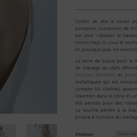
Collier de dos à nouer p
pompons composés de fines
est joué ! Ajustez la haut
moins haut. Si vous le souha
et, pourquoi pas, en ceintur
La série de bijoux pour la
de mariage au style affirm
boucles d’oreilles
et
brace
métalliques qui les comp
compte 50 chaînes assemb
insertion dans le cône et u
été pensés pour des robes
La touche perlée à la ba
propre à l’univers du mariag
Finition