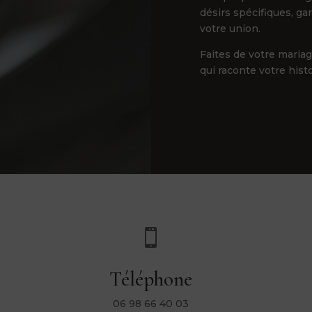
désirs spécifiques, ga
votre union.
Faites de votre maria
qui raconte votre hist

Téléphone
06 98 66 40 03