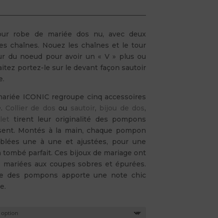
our robe de mariée dos nu, avec deux
 chaînes. Nouez les chaînes et le tour
eur du noeud pour avoir un « V » plus ou
itez portez-le sur le devant façon sautoir
e.
 mariée ICONIC regroupe cinq accessoires
é.
Collier de dos
ou
sautoir
,
bijou de dos
,
let
tirent leur originalité des pompons
osent. Montés à la main, chaque pompon
lées une à une et ajustées, pour une
n tombé parfait. Ces bijoux de mariage ont
 mariées aux coupes sobres et épurées.
se des pompons apporte une note chic
e.