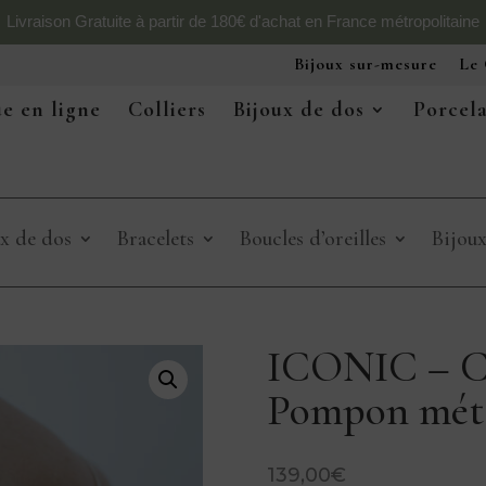
Livraison Gratuite à partir de 180€ d'achat en France métropolitaine
Bijoux sur-mesure
Le 
e en ligne
Colliers
Bijoux de dos
Porcel
x de dos
Bracelets
Boucles d’oreilles
Bijou
ICONIC – Col
Pompon méta
139,00
€