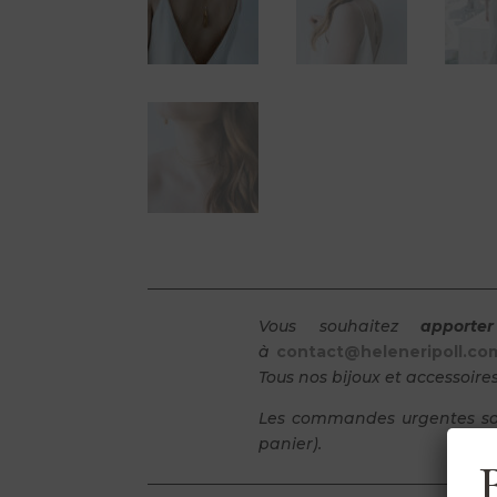
Vous souhaitez
apporte
à
contact@heleneripoll.co
Tous nos bijoux et
accessoires
Les commandes urgentes sont
panier).