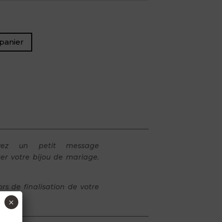
panier
z un petit message
ser votre bijou de mariage.
s de finalisation de votre
×