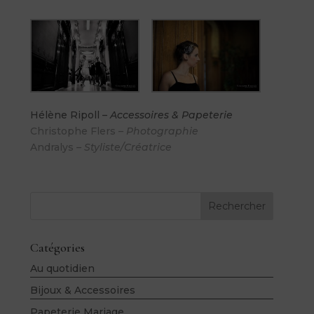
Hélène Ripoll
– Accessoires & Papeterie
Christophe Flers
– Photographie
Andralys
– Styliste/Créatrice
Rechercher
Catégories
Au quotidien
Bijoux & Accessoires
Papeterie Mariage