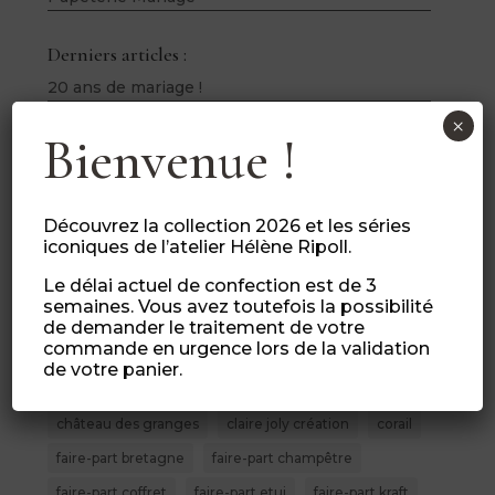
Derniers articles :
20 ans de mariage !
Reporter son mariage … et rester sereine
×
Bienvenue !
Un week-end au château …
Festival M … by Night
Charline et Sebastien – Mariage champêtre,kraft, bois, lin et violet – Salle du Belloy (60)
Découvrez la collection 2026 et les séries
iconiques de l’atelier Hélène Ripoll.
Le délai actuel de confection est de 3
20ans mariage
anniversaire de mariage
semaines. Vous avez toutefois la possibilité
bakers twine
bijou porcelaine
blanc
bleu
de demander le traitement de votre
commande en urgence lors de la validation
cadeau porcelaine
chateau de malliac
de votre panier.
chevron
chloé lapeyssonnie
château des granges
claire joly création
corail
faire-part bretagne
faire-part champêtre
faire-part coffret
faire-part etui
faire-part kraft