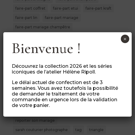
faire-part coffret
faire-part etui
faire-part kraft
faire-part lin
faire-part mariage
faire-part mariage champêtre
faire-part mariage nature
×
Bienvenue !
faire-part mariage personnalisé
faire-part personnalisé
faire-part pochette
faire-part retro
faire-part rose et beige
Découvrez la collection 2026 et les séries
iconiques de l’atelier Hélène Ripoll.
faire-part triangle
faire-part voyage
fanion
Le délai actuel de confection est de 3
graphique
gris
hexagone
jaune
kraft
semaines. Vous avez toutefois la possibilité
mariage coronavirus
moulin des ecrevisses
de demander le traitement de votre
commande en urgence lors de la validation
Noces de porcelaine
papeterie graphique
de votre panier.
papeterie mariage champêtre
reporter son mariage
sarah couturier photographe
tag
triangle