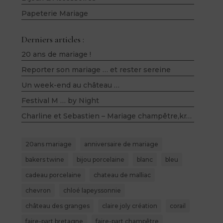
Papeterie Mariage
Derniers articles :
20 ans de mariage !
Reporter son mariage … et rester sereine
Un week-end au château …
Festival M … by Night
Charline et Sebastien – Mariage champêtre,kraft, bois, lin et violet – Salle du Belloy (60)
20ans mariage
anniversaire de mariage
bakers twine
bijou porcelaine
blanc
bleu
cadeau porcelaine
chateau de malliac
chevron
chloé lapeyssonnie
château des granges
claire joly création
corail
faire-part bretagne
faire-part champêtre