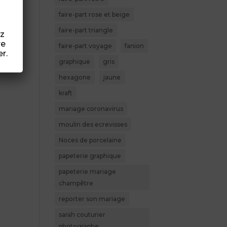
éé
faire-part rose et beige
faire-part triangle
ez
re
faire-part voyage
fanion
r.
graphique
gris
hexagone
jaune
kraft
mariage coronavirus
moulin des ecrevisses
Noces de porcelaine
papeterie graphique
papeterie mariage
champêtre
reporter son mariage
sarah couturier
photographe