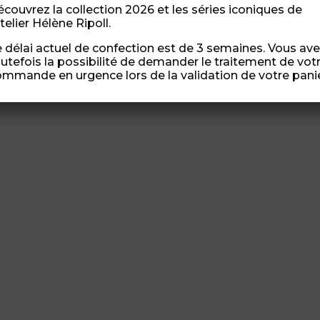
couvrez la collection 2026 et les séries iconiques de
ée…pour l’occasion un headband en dentelle de perles a été cr
atelier Hélène Ripoll.
. Des perles de...
 délai actuel de confection est de 3 semaines. Vous av
utefois la possibilité de demander le traitement de vot
mmande en urgence lors de la validation de votre panie