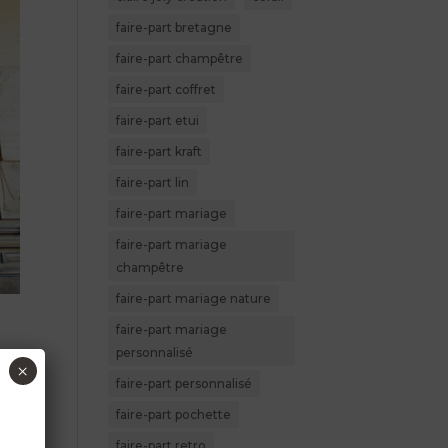
faire-part bretagne
faire-part champêtre
faire-part coffret
faire-part etui
faire-part kraft
faire-part lin
faire-part mariage
faire-part mariage
champêtre
faire-part mariage nature
faire-part mariage
personnalisé
×
faire-part personnalisé
faire-part pochette
faire-part retro