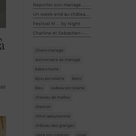
Reporter son mariage … et rester sereine
Un week-end au château …
Festival M … by Night
Charline et Sebastien – Mariage champêtre,kraft, bois, lin et violet – Salle du Belloy (60)
à
20ans mariage
anniversaire de mariage
bakers twine
bijou porcelaine
blanc
dit
bleu
cadeau porcelaine
chateau de malliac
chevron
chloé lapeyssonnie
château des granges
claire joly création
corail