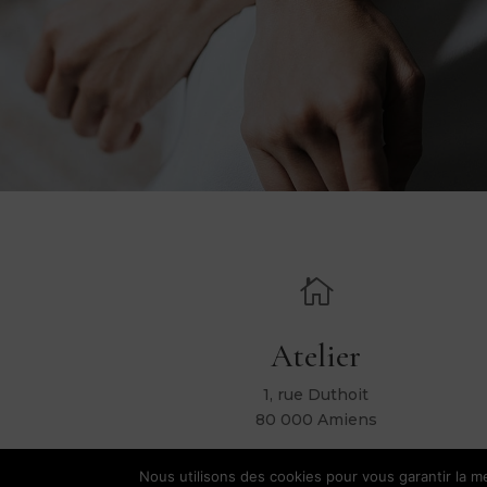

Atelier
1, rue Duthoit
80 000 Amiens
Nous utilisons des cookies pour vous garantir la me
Hélène Ripol