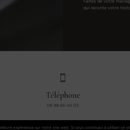
Faites de votre maria
qui raconte votre hist

Téléphone
06 98 66 40 03
illeure expérience sur notre site web. Si vous continuez à utiliser ce s
l |
Conditions Générales de Vente
|
Mentions Légales & Politique de Confi