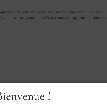
olie papeterie de mariage personnalisée de Marie et Guillaume !
 dévoile… un programme et c’est à vous de répondre à l’aide de
Bienvenue !