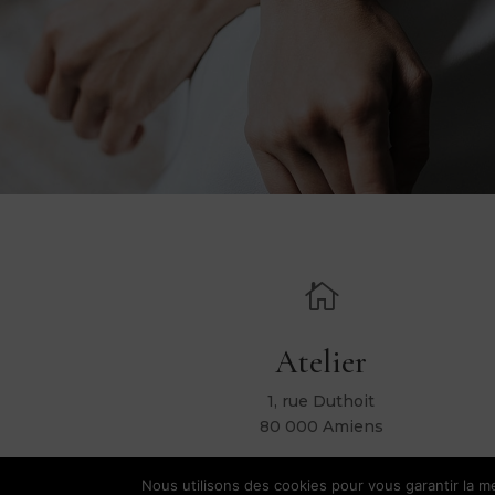

Atelier
1, rue Duthoit
80 000 Amiens
Nous utilisons des cookies pour vous garantir la me
Hélène Ripol