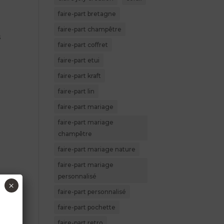
faire-part bretagne
faire-part champêtre
s
faire-part coffret
faire-part etui
faire-part kraft
faire-part lin
faire-part mariage
faire-part mariage
champêtre
faire-part mariage nature
faire-part mariage
personnalisé
×
faire-part personnalisé
faire-part pochette
faire-part retro