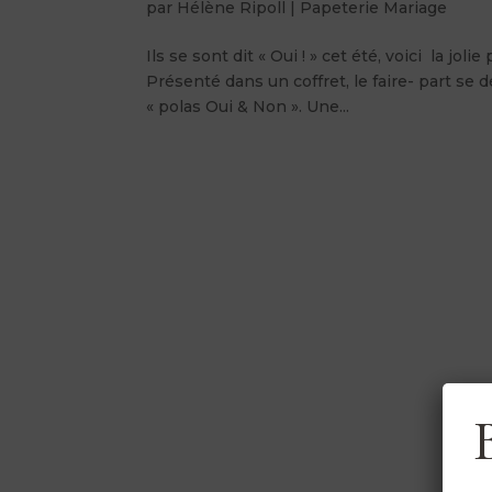
par
Hélène Ripoll
|
Papeterie Mariage
Ils se sont dit « Oui ! » cet été, voici la j
Présenté dans un coffret, le faire- part se
« polas Oui & Non ». Une...