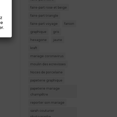
faire-part rose et beige
faire-part triangle
ez
re
faire-part voyage
fanion
r.
graphique
gris
hexagone
jaune
kraft
mariage coronavirus
moulin des ecrevisses
Noces de porcelaine
papeterie graphique
papeterie mariage
champêtre
reporter son mariage
sarah couturier
photographe