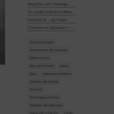
Reporter son mariage … et rester sereine
Un week-end au château …
Festival M … by Night
Charline et Sebastien – Mariage champêtre,kraft, bois, lin et violet – Salle du Belloy (60)
20ans mariage
anniversaire de mariage
bakers twine
bijou porcelaine
blanc
bleu
cadeau porcelaine
chateau de malliac
chevron
chloé lapeyssonnie
château des granges
claire joly création
corail