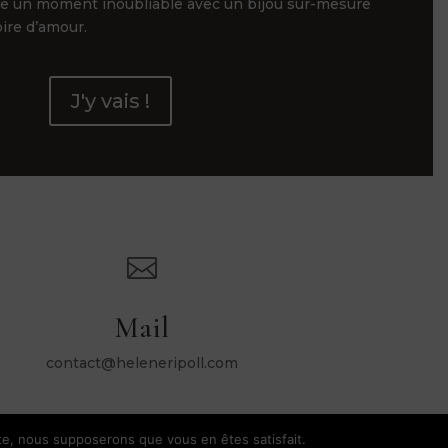
ge un moment inoubliable avec un bijou sur-mesure
oire d’amour.
J'y vais !

Mail
contact@heleneripoll.com
ite, nous supposerons que vous en êtes satisfait.
dentialité