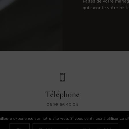
Faites de votre maria
qui raconte votre hist

Téléphone
06 98 66 40 03
illeure expérience sur notre site web. Si vous continuez à utiliser ce s
l |
Conditions Générales de Vente
|
Mentions Légales & Politique de Confi