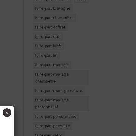
faire-part bretagne
faire-part champêtre
faire-part coffret
faire-part etui
faire-part kraft
faire-part lin
faire-part mariage
faire-part mariage
champêtre
faire-part mariage nature
faire-part mariage
personnalisé
×
faire-part personnalisé
faire-part pochette
faire-part retro