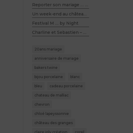
Reporter son mariage … et rester sereine
Un week-end au château …
Festival M … by Night
Charline et Sebastien – Mariage champêtre,kraft, bois, lin et violet – Salle du Belloy (60)
20ans mariage
anniversaire de mariage
bakers twine
bijou porcelaine
blanc
bleu
cadeau porcelaine
chateau de malliac
chevron
chloé lapeyssonnie
château des granges
claire joly création
corail