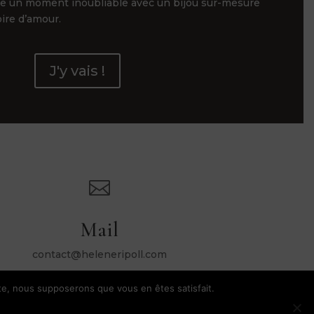
ge un moment inoubliable avec un bijou sur-mesure
oire d’amour.
J'y vais !

Mail
contact@heleneripoll.com
ite, nous supposerons que vous en êtes satisfait.
dentialité