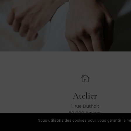

Atelier
1, rue Duthoit
80 000 Amiens
Nous utilisons des cookies pour vous garantir la me
Hélène Ripol