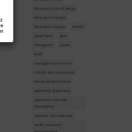
faire-part rose et beige
faire-part triangle
ez
re
faire-part voyage
fanion
r.
graphique
gris
hexagone
jaune
kraft
mariage coronavirus
moulin des ecrevisses
Noces de porcelaine
papeterie graphique
papeterie mariage
champêtre
reporter son mariage
sarah couturier
photographe