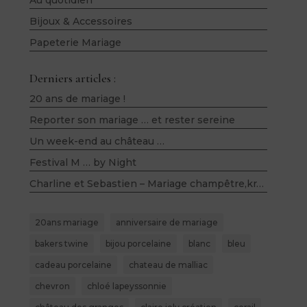
Bijoux & Accessoires
Papeterie Mariage
Derniers articles :
20 ans de mariage !
Reporter son mariage … et rester sereine
Un week-end au château …
Festival M … by Night
Charline et Sebastien – Mariage champêtre,kraft, bois, lin et violet – Salle du Belloy (60)
20ans mariage
anniversaire de mariage
bakers twine
bijou porcelaine
blanc
bleu
cadeau porcelaine
chateau de malliac
chevron
chloé lapeyssonnie