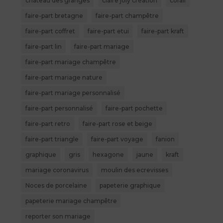
château des granges
claire joly création
corail
faire-part bretagne
faire-part champêtre
faire-part coffret
faire-part etui
faire-part kraft
faire-part lin
faire-part mariage
faire-part mariage champêtre
faire-part mariage nature
faire-part mariage personnalisé
faire-part personnalisé
faire-part pochette
faire-part retro
faire-part rose et beige
faire-part triangle
faire-part voyage
fanion
graphique
gris
hexagone
jaune
kraft
mariage coronavirus
moulin des ecrevisses
Noces de porcelaine
papeterie graphique
papeterie mariage champêtre
reporter son mariage