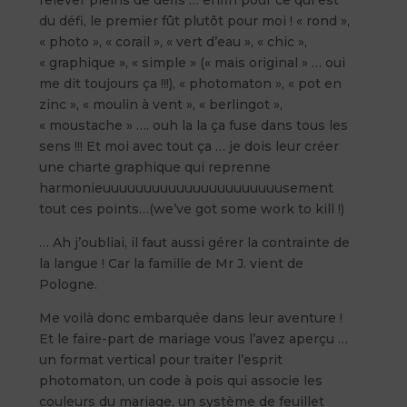
du défi, le premier fût plutôt pour moi ! « rond »,
« photo », « corail », « vert d’eau », « chic »,
« graphique », « simple » (« mais original » … oui
me dit toujours ça !!!), « photomaton », « pot en
zinc », « moulin à vent », « berlingot »,
« moustache » …. ouh la la ça fuse dans tous les
sens !!! Et moi avec tout ça … je dois leur créer
une charte graphique qui reprenne
harmonieuuuuuuuuuuuuuuuuuuuuuusement
tout ces points…(we’ve got some work to kill !)
… Ah j’oubliai, il faut aussi gérer la contrainte de
la langue ! Car la famille de Mr J. vient de
Pologne.
Me voilà donc embarquée dans leur aventure !
Et le faire-part de mariage vous l’avez aperçu …
un format vertical pour traiter l’esprit
photomaton, un code à pois qui associe les
couleurs du mariage, un système de feuillet